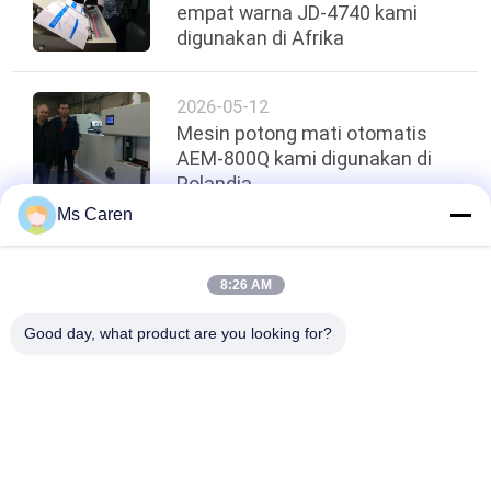
empat warna JD-4740 kami
digunakan di Afrika
2026-05-12
Mesin potong mati otomatis
AEM-800Q kami digunakan di
Polandia
Ms Caren
Atas
8:26 AM
Good day, what product are you looking for?
Bad Request
Semua
Film Mesin 
Mesin Gluer Folder
Laminating