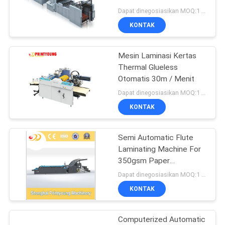
Dapat dinegosiasikan MOQ:1 Set / set
KONTAK
Mesin Laminasi Kertas
Thermal Glueless
Otomatis 30m / Menit
Dapat dinegosiasikan MOQ:1 set
KONTAK
Semi Automatic Flute
Laminating Machine For
350gsm Paper
Cardboard Corrugated
Dapat dinegosiasikan MOQ:1 Set / set
Box
KONTAK
Computerized Automatic