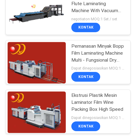
Flute Laminating
Machine With Vacuum
Feeding Machine
negotiaton MOQ:1 Set / set
KONTAK
Pemanasan Minyak Bopp
Film Laminating Machine
Multi - Fungsional Dry
Plastic
Dapat dinegosiasikan MOQ:1 Set / set
KONTAK
Ekstrusi Plastik Mesin
Laminator Film Wine
Packing Box High Speed
Dapat dinegosiasikan MOQ:1 Set / set
KONTAK