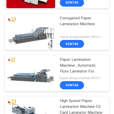
KONTAK
KONTROL
Corrugated Paper
KUALITAS
Lamination Machine
HUBUNGI
Dapat dinegosiasikan MOQ:1 Set / set
KAMI
KONTAK
PERMINTAAN
Paper Lamination
Machine , Automatic
PENAWARAN
Flute Laminator For
Cardboard
Dapat dinegosiasikan MOQ:1 Set / set
SITEMAP
KONTAK
PRIVACY
High Speed Paper
Lamination Machine CE
POLICY
Card Laminator Machine