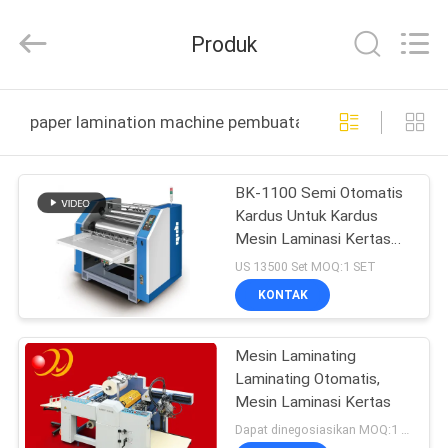
Shanghai
Printyoung
International
Produk
Industry
Co.,Ltd.
All
Rights
Reserved.
RUMAH
paper lamination machine pembuatan online
PRODUK
BK-1100 Semi Otomatis
Kardus Untuk Kardus
VIDEO
Mesin Laminasi Kertas
380V
US 13500 Set MOQ:1 SET
TENTANG
KONTAK
KAMI
Mesin Laminating
Laminating Otomatis,
TUR
Mesin Laminasi Kertas
PABRIK
Dapat dinegosiasikan MOQ:1 Set / set