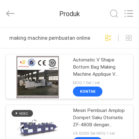
Shanghai
Printyoung
International
Produk
Industry
Co.,Ltd.
All
Rights
Reserved.
RUMAH
making machine pembuatan online
PRODUK
Automatic V Shape
Bottom Bag Making
VIDEO
Machine Applique V
Shape Food Bag Making
MOQ:1 Set / set
Machine For Bread
TENTANG
KONTAK
KAMI
Mesin Pembuat Amplop
Dompet Saku Otomatis
TUR
ZF-480B dengan
PABRIK
Patching Windows
US 42000 Set MOQ:1 set