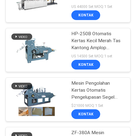
/ Jam
US 44000 Set MOQ:1 Set
KONTAK
HP-250B Otomatis
Kertas Kecil Merah Tas
Kantong Amplop
Membuat Mesin 150 Pcs
US 14500 Set MOQ:1 set
/ Min
KONTAK
Mesin Pengolahan
Kertas Otomatis
Pengelupasan Segel
Mesin Pembuatan
$21000 MOQ:1 Set
Amplop Kantong 200
KONTAK
pcs/min
ZF-380A Mesin