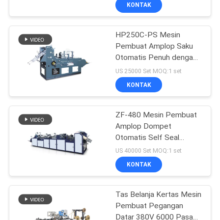
KONTAK
KONTROL
HP250C-PS Mesin
KUALITAS
Pembuat Amplop Saku
Otomatis Penuh dengan
HUBUNGI
Peel Seal
US 25000 Set MOQ:1 set
KAMI
KONTAK
PERMINTAAN
ZF-480 Mesin Pembuat
Amplop Dompet
PENAWARAN
Otomatis Self Seal
Pocket dengan Peel Seal
US 40000 Set MOQ:1 set
SITEMAP
KONTAK
PRIVACY
Tas Belanja Kertas Mesin
Pembuat Pegangan
POLICY
Datar 380V 6000 Pasang