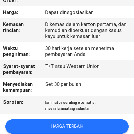
Order:
KONTROL
Harga:
Dapat dinegosiasikan
KUALITAS
Kemasan
Dikemas dalam karton pertama, dan
rincian:
kemudian diperkuat dengan kasus
kayu untuk kemasan luar
HUBUNGI
Waktu
30 hari kerja setelah menerima
KAMI
pengiriman:
pembayaran Anda
Syarat-syarat
T/T atau Western Union
PERMINTAAN
pembayaran:
PENAWARAN
Menyediakan
Set 30 per bulan
kemampuan:
SITEMAP
Sorotan:
,
laminator seruling otomatis
mesin laminating industri
PRIVACY
HARGA TERBAIK
POLICY