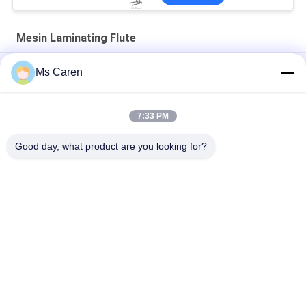
Mesin Laminating Flute
Mesin Laminasi Paperboard Manual Seri Pry-J untuk
Ms Caren
Pengolahan Kertas
BK-800D Mesin Laminasi Kardus Semi Otomatis
7:33 PM
PRY-1100JBK Mesin laminasi seruling karton otomatis
Good day, what product are you looking for?
Bad Request
Semua
Film Mesin 
Mesin Gluer Folder
Laminating
Mesin Laminating 
Kertas Mesin 
Flute
Pemotong Mati
Paper Bag Membuat 
Mesin Pemotong 