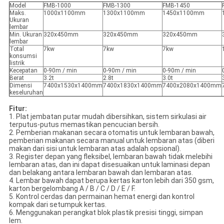
Model
FMB-1000
FMB-1300
FMB-1450
Maks.
1000x1100mm
1300x1100mm
1450x1100mm
Ukuran
lembar
Min. Ukuran
320x450mm
320x450mm
320x450mm
lembar
Total
7kw
7kw
7kw
konsumsi
listrik
Kecepatan
0-90m / min
0-90m / min
0-90m / min
Berat
3.2t
2.8t
3.0t
Dimensi
7400x1530x1400mm
7400x1830x1400mm
7400x2080x1400mm
keseluruhan
Fitur:
1. Plat jembatan putar mudah dibersihkan, sistem sirkulasi air
terputus-putus memastikan pencucian bersih.
2. Pemberian makanan secara otomatis untuk lembaran bawah,
pemberian makanan secara manual untuk lembaran atas (diberi
makan dari sisi untuk lembaran atas adalah opsional).
3. Register depan yang fleksibel, lembaran bawah tidak melebihi
lembaran atas, dan ini dapat disesuaikan untuk laminasi depan
dan belakang antara lembaran bawah dan lembaran atas.
4. Lembar bawah dapat berupa kertas karton lebih dari 350 gsm,
karton bergelombang A / B / C / D / E / F.
5. Kontrol cerdas dan permainan hemat energi dan kontrol
kompak dari setumpuk kertas.
6. Menggunakan perangkat blok plastik presisi tinggi, simpan
lem.