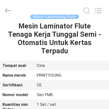
Shanghai
Printyoung
International
Industry
Co.,Ltd.
Mesin Laminating Flute
All
Rights
Reserved.
Mesin Laminator Flute
RUMAH
Tenaga Kerja Tunggal Semi -
PRODUK
Otomatis Untuk Kertas
Terpadu
VIDEO
Tempat asal:
Cina
TENTANG
Nama merek:
PRINTYOUNG
KAMI
Sertifikasi:
CE
TUR
Nomor model:
Seri FMB
PABRIK
Kuantitas min
1 Set / set