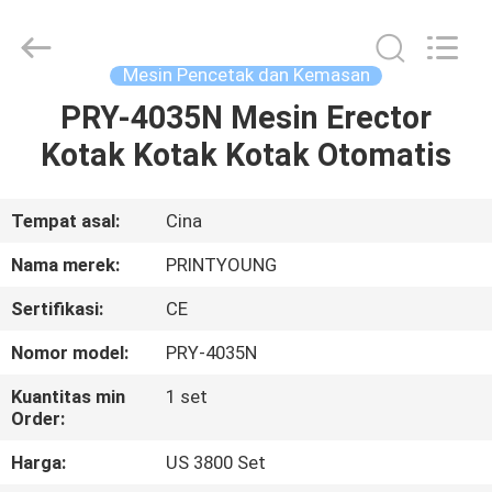
Shanghai
Printyoung
International
Industry
Co.,Ltd.
Mesin Pencetak dan Kemasan
All
Rights
Reserved.
PRY-4035N Mesin Erector
RUMAH
Kotak Kotak Kotak Otomatis
PRODUK
Tempat asal:
Cina
VIDEO
Nama merek:
PRINTYOUNG
Sertifikasi:
CE
TENTANG
Nomor model:
PRY-4035N
KAMI
Kuantitas min
1 set
Order:
TUR
Harga:
US 3800 Set
PABRIK