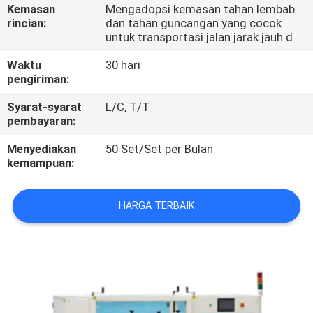
Kemasan
Mengadopsi kemasan tahan lembab
rincian:
dan tahan guncangan yang cocok
KONTROL
untuk transportasi jalan jarak jauh d
KUALITAS
Waktu
30 hari
pengiriman:
HUBUNGI
Syarat-syarat
L/C, T/T
KAMI
pembayaran:
Menyediakan
50 Set/Set per Bulan
kemampuan:
PERMINTAAN
PENAWARAN
HARGA TERBAIK
SITEMAP
PRIVACY
POLICY