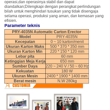
operasi,dan operasinya stabil dan dapat
diandalkan;Dilengkapi dengan perangkat perlindungan
bilah untuk menghindari tusukan yang tidak disengaja
selama operasi, produksi yang aman, dan kemasan yang
efisien.
Parameter teknis
PRY-4035N Automatic Carton Erector
Model
PRY-4035N
Kecepatan
0 ~ 10 karton/menit
Ukuran Karton Maks
500 * 370 * 350 mm
Ukuran Karton Min
220 * 150 * 120 mm
Lebar pita
60 mm
Ketinggian Meja Kerja
650 mm
Sumber Daya
220 ~ 240 V / 50 ~ 60 Hz
Kekuatan
180 W
Ukuran Mesin
2400 * 1900 * 1400 mm
Berat mesin
N.W 280kg