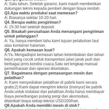
A: Satu tahun. Setelah garansi, kami masih memberikan
dukungan teknis kepada pembeli dengan biaya rendah.
Q3.Apa waktu produksi saat memesan?
A: Biasanya sekitar 10-20 hari.
Q4. Berapa waktu pengiriman?
A: 15-30 hari setelah deposit.
Q5. Bisakah perusahaan Anda menangani pengiriman
untuk pelanggan?
A: Ya, hanya memberi tahu kami tujuan pelabuhan laut
atau kontainer halaman.
Q6. Apakah kemasan kuat?
A:Ya. Mengadopsi kemasan tahan kelembaban dan tahan
kejut yang cocok untuk transportasi jalan jarak jauh dan
berbagai jenis kondisi cuaca.
Satu set lengkap manual
pemeliharaan dan operasi disertakan.
Q7. Bagaimana dengan pemasangan mesin dan
pelatihan?
A: Kami menyediakan pelatihan di pabrik kami secara
gratis;
2) Kami dapat mengirim teknisi (insinyur) ke pabrik
Anda untuk instalasi dan pelatihan.
Anda harus membayar
biaya penerbangan pulang pergi dan akomodasi,
ditambah biaya setiap teknisi USD100/hari.
Q8.Apakah Anda memiliki mesin di stok?