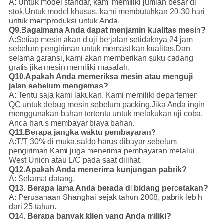
A: Untuk model standar, kami memiliki jumlah besar di
stok.
Untuk model khusus, kami membutuhkan 20-30 hari
untuk memproduksi untuk Anda.
Q9.Bagaimana Anda dapat menjamin kualitas mesin?
A:Setiap mesin akan diuji berjalan setidaknya 24 jam
sebelum pengiriman untuk memastikan kualitas.
Dan
selama garansi, kami akan memberikan suku cadang
gratis jika mesin memiliki masalah.
Q10.Apakah Anda memeriksa mesin atau menguji
jalan sebelum mengemas?
A: Tentu saja kami lakukan. Kami memiliki departemen
QC untuk debug mesin sebelum packing.
Jika Anda ingin
menggunakan bahan tertentu untuk melakukan uji coba,
Anda harus membayar biaya bahan.
Q11.Berapa jangka waktu pembayaran?
A:T/T 30% di muka,saldo harus dibayar sebelum
pengiriman.
Kami juga menerima pembayaran melalui
West Union atau L/C pada saat dilihat.
Q12.Apakah Anda menerima kunjungan pabrik?
A: Selamat datang.
Q13. Berapa lama Anda berada di bidang percetakan?
A: Perusahaan Shanghai sejak tahun 2008, pabrik lebih
dari 25 tahun.
Q14. Berapa banyak klien yang Anda miliki?