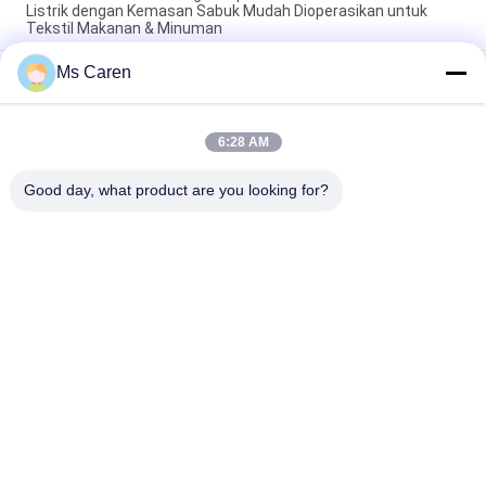
Listrik dengan Kemasan Sabuk Mudah Dioperasikan untuk
Tekstil Makanan & Minuman
Ms Caren
SM12S Semi-Automatic Electric OPP Film/Paper Tape
Banding Machine untuk kemasan kotak karton dengan umur
panjang
6:28 AM
PRY-19 Mesin Pengecapan Emas Panas Peningkatan
Tekanan Pneumatik
Good day, what product are you looking for?
Bad Request
Semua
Film Mesin 
Mesin Gluer Folder
Laminating
Mesin Laminating 
Kertas Mesin 
Flute
Pemotong Mati
Paper Bag Membuat 
Mesin Pemotong 
Mesin
Kertas Otomatis