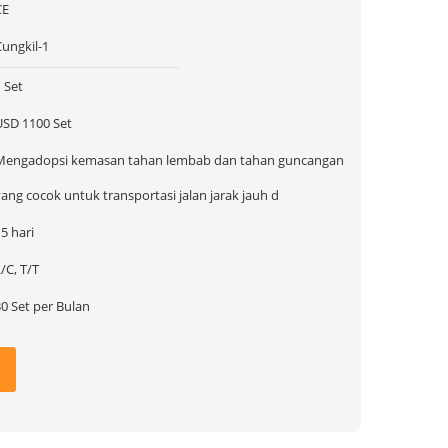
CE
Cungkil-1
 Set
USD 1100 Set
Mengadopsi kemasan tahan lembab dan tahan guncangan
ang cocok untuk transportasi jalan jarak jauh d
5 hari
/C, T/T
0 Set per Bulan