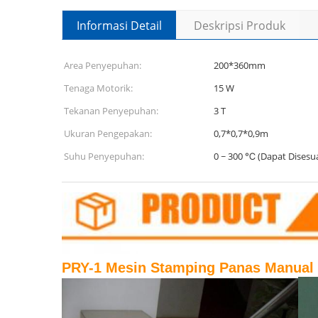
Informasi Detail
Deskripsi Produk
Area Penyepuhan:
200*360mm
Tenaga Motorik:
15 W
Tekanan Penyepuhan:
3 T
Ukuran Pengepakan:
0,7*0,7*0,9m
Suhu Penyepuhan:
0 ~ 300 ℃ (Dapat Disesu
PRY-1 Mesin Stamping Panas Manual