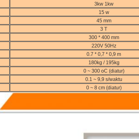
3kw 1kw
15 w
45 mm
3 T
300 * 400 mm
220V 50Hz
0.7 * 0,7 * 0,9 m
180kg / 195kg
0 ~ 300 oC (diatur)
0.1 ~ 9,9 s/waktu
0 ~ 8 cm (diatur)