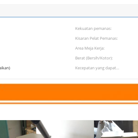
Kekuatan pemanas:
Kisaran Pelat Pemanas:
Area Meja Kerja:
Berat (Bersih/Kotor):
aikan)
Kecepatan yang dapat
disesuaikan: