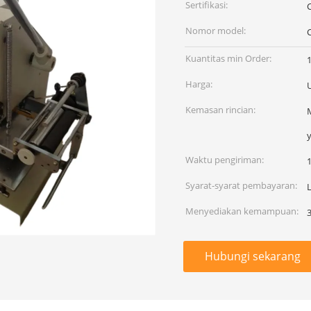
Sertifikasi:
Nomor model:
Kuantitas min Order:
1
Harga:
Kemasan rincian:
y
Waktu pengiriman:
1
Syarat-syarat pembayaran:
L
Menyediakan kemampuan:
3
Hubungi sekarang