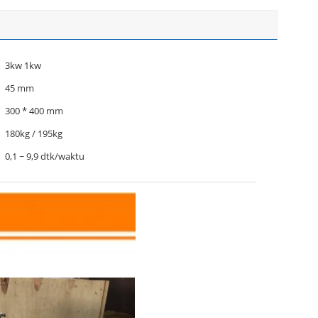
3kw 1kw
45 mm
300 * 400 mm
180kg / 195kg
0,1 ~ 9,9 dtk/waktu