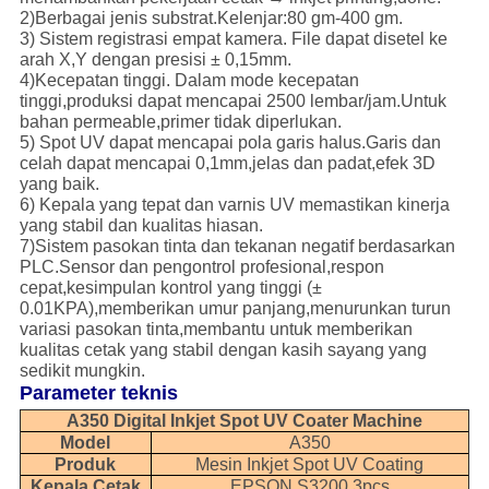
2)Berbagai jenis substrat.Kelenjar:80 gm-400 gm.
3) Sistem registrasi empat kamera. File dapat disetel ke
arah X,Y dengan presisi ± 0,15mm.
4)Kecepatan tinggi. Dalam mode kecepatan
tinggi,produksi dapat mencapai 2500 lembar/jam.Untuk
bahan permeable,primer tidak diperlukan.
5) Spot UV dapat mencapai pola garis halus.Garis dan
celah dapat mencapai 0,1mm,jelas dan padat,efek 3D
yang baik.
6) Kepala yang tepat dan varnis UV memastikan kinerja
yang stabil dan kualitas hiasan.
7)Sistem pasokan tinta dan tekanan negatif berdasarkan
PLC.Sensor dan pengontrol profesional,respon
cepat,kesimpulan kontrol yang tinggi (±
0.01KPA),memberikan umur panjang,menurunkan turun
variasi pasokan tinta,membantu untuk memberikan
kualitas cetak yang stabil dengan kasih sayang yang
sedikit mungkin.
Parameter teknis
A350 Digital Inkjet Spot UV Coater Machine
Model
A350
Produk
Mesin Inkjet Spot UV Coating
Kepala Cetak
EPSON S3200 3pcs