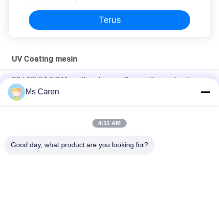
Terus
UV Coating mesin
SGJ-1050,1450 Mesin Kaca Lapisan Dengan Kecepatan Tinggi
yang Otomatis
Ms Caren
SGZ-UV740X-A Otomatis Spot UV Roller Varnish Oil Coating
Machine untuk kertas
4:11 AM
SGUV-1050 Mesin Lapisan Lapisan UV dengan Pengering IR
Good day, what product are you looking for?
Bad Request
Semua
Film Mesin 
Mesin Gluer Folder
Laminating