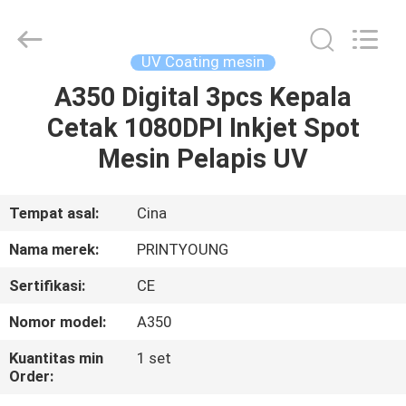
Shanghai
Printyoung
International
Industry
Co.,Ltd.
UV Coating mesin
All
Rights
Reserved.
A350 Digital 3pcs Kepala
RUMAH
Cetak 1080DPI Inkjet Spot
PRODUK
Mesin Pelapis UV
VIDEO
Tempat asal:
Cina
Nama merek:
PRINTYOUNG
TENTANG
Sertifikasi:
CE
KAMI
Nomor model:
A350
TUR
Kuantitas min
1 set
Order:
PABRIK