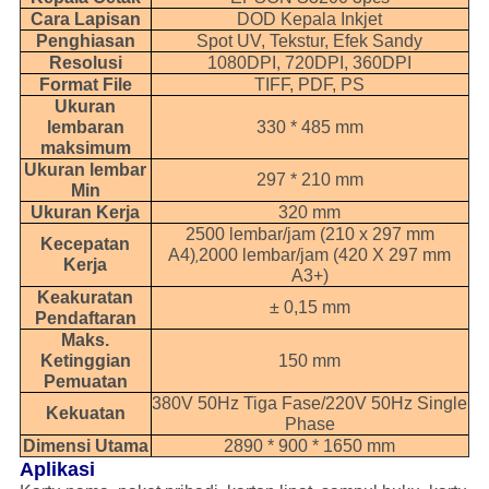
Cara Lapisan
DOD Kepala Inkjet
Penghiasan
Spot UV, Tekstur, Efek Sandy
Resolusi
1080DPI, 720DPI, 360DPI
Format File
TIFF, PDF, PS
Ukuran
lembaran
330 * 485 mm
maksimum
Ukuran lembar
297 * 210 mm
Min
Ukuran Kerja
320 mm
2500 lembar/jam (210 x 297 mm
Kecepatan
A4)
2000 lembar/jam (420 X 297 mm
,
Kerja
A3+)
Keakuratan
± 0,15 mm
Pendaftaran
Maks.
Ketinggian
150 mm
Pemuatan
380V 50Hz Tiga Fase/220V 50Hz Single
Kekuatan
Phase
Dimensi Utama
2890 * 900 * 1650 mm
Aplikasi