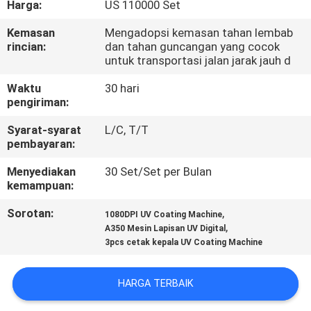
Harga:
US 110000 Set
KONTROL
Kemasan
Mengadopsi kemasan tahan lembab
rincian:
dan tahan guncangan yang cocok
KUALITAS
untuk transportasi jalan jarak jauh d
Waktu
30 hari
HUBUNGI
pengiriman:
KAMI
Syarat-syarat
L/C, T/T
pembayaran:
PERMINTAAN
Menyediakan
30 Set/Set per Bulan
kemampuan:
PENAWARAN
Sorotan:
,
1080DPI UV Coating Machine
,
A350 Mesin Lapisan UV Digital
SITEMAP
3pcs cetak kepala UV Coating Machine
PRIVACY
HARGA TERBAIK
POLICY