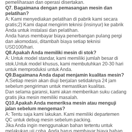
pemeliharaan dan operasi disertakan.
Q7. Bagaimana dengan pemasangan mesin dan
pelatihan?
A: Kami menyediakan pelatihan di pabrik kami secara
gratis;
2) Kami dapat mengirim teknisi (insinyur) ke pabrik
Anda untuk instalasi dan pelatihan.
Anda harus membayar biaya penerbangan pulang pergi
dan akomodasi, ditambah biaya setiap teknisi
USD100/hari.
Q8.Apakah Anda memiliki mesin di stok?
A: Untuk model standar, kami memiliki jumlah besar di
stok.
Untuk model khusus, kami membutuhkan 20-30 hari
untuk memproduksi untuk Anda.
Q9.Bagaimana Anda dapat menjamin kualitas mesin?
A:Setiap mesin akan diuji berjalan setidaknya 24 jam
sebelum pengiriman untuk memastikan kualitas.
Dan selama garansi, kami akan memberikan suku cadang
gratis jika mesin memiliki masalah.
Q10.Apakah Anda memeriksa mesin atau menguji
jalan sebelum mengemas?
A: Tentu saja kami lakukan. Kami memiliki departemen
QC untuk debug mesin sebelum packing.
Jika Anda ingin menggunakan bahan tertentu untuk
melakukan uji coba, Anda harus membayar biaya bahan.