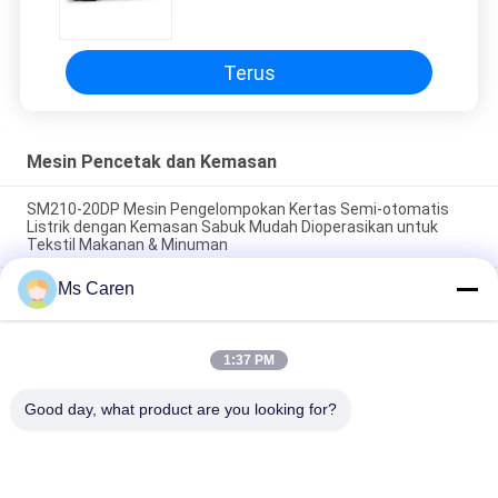
PP Bahan PET Q1
Terus
Mesin Pencetak dan Kemasan
SM210-20DP Mesin Pengelompokan Kertas Semi-otomatis
Listrik dengan Kemasan Sabuk Mudah Dioperasikan untuk
Tekstil Makanan & Minuman
Ms Caren
SM12S Semi-Automatic Electric OPP Film/Paper Tape
Banding Machine untuk kemasan kotak karton dengan umur
panjang
1:37 PM
PRY-19 Mesin Pengecapan Emas Panas Peningkatan
Tekanan Pneumatik
Good day, what product are you looking for?
Bad Request
Semua