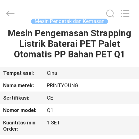
Shanghai
Printyoung
International
Industry
Co.,Ltd.
Mesin Pencetak dan Kemasan
All
Rights
Reserved.
Mesin Pengemasan Strapping
RUMAH
Listrik Baterai PET Palet
PRODUK
Otomatis PP Bahan PET Q1
VIDEO
Tempat asal:
Cina
Nama merek:
PRINTYOUNG
TENTANG
Sertifikasi:
CE
KAMI
Nomor model:
Q1
TUR
Kuantitas min
1 SET
Order:
PABRIK