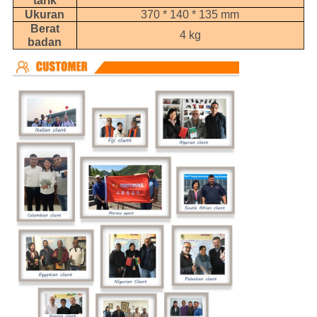
tarik
Ukuran
370 * 140 * 135 mm
Berat
4 kg
badan