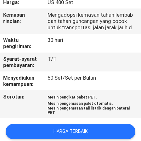
Harga:
US 400 Set
KONTROL
Kemasan
Mengadopsi kemasan tahan lembab
rincian:
dan tahan guncangan yang cocok
KUALITAS
untuk transportasi jalan jarak jauh d
Waktu
30 hari
HUBUNGI
pengiriman:
KAMI
Syarat-syarat
T/T
pembayaran:
PERMINTAAN
Menyediakan
50 Set/Set per Bulan
kemampuan:
PENAWARAN
Sorotan:
,
Mesin pengikat paket PET
,
Mesin pengemasan palet otomatis
SITEMAP
Mesin pengemasan tali listrik dengan baterai
PET
PRIVACY
HARGA TERBAIK
POLICY