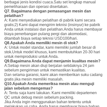
berbagai jenis kondisi cuaca.
Satu set lengkap manual
pemeliharaan dan operasi disertakan.
Q7. Bagaimana dengan pemasangan mesin dan
pelatihan?
A: Kami menyediakan pelatihan di pabrik kami secara
gratis;
2) Kami dapat mengirim teknisi (insinyur) ke pabrik
Anda untuk instalasi dan pelatihan.
Anda harus membayar
biaya penerbangan pulang pergi dan akomodasi,
ditambah biaya setiap teknisi USD100/hari.
Q8.Apakah Anda memiliki mesin di stok?
A: Untuk model standar, kami memiliki jumlah besar di
stok.
Untuk model khusus, kami membutuhkan 20-30 hari
untuk memproduksi untuk Anda.
Q9.Bagaimana Anda dapat menjamin kualitas mesin?
A:Setiap mesin akan diuji berjalan setidaknya 24 jam
sebelum pengiriman untuk memastikan kualitas.
Dan selama garansi, kami akan memberikan suku cadang
gratis jika mesin memiliki masalah.
Q10.Apakah Anda memeriksa mesin atau menguji
jalan sebelum mengemas?
A: Tentu saja kami lakukan. Kami memiliki departemen
QC untuk debug mesin sebelum packing.
Jika Anda ingin menggunakan bahan tertentu untuk
melakukan uji coba, Anda harus membayar biaya bahan.