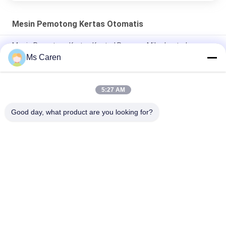
Mesin Pemotong Kertas Otomatis
Mesin Pemotong Kertas Kontrol Program Mikrokontroler
Frekuensi Variabel Hidraulik H5010L
Ms Caren
Mesin pemotong kertas tabung lembaran NC Model 1600
5:27 AM
CP-670B Heavy Duty Microcomputer Program Control Mesin
pemotong kertas hidrolik
Good day, what product are you looking for?
Bad Request
Semua
Film Mesin 
Mesin Gluer Folder
Laminating
Mesin Laminating 
Kertas Mesin 
Flute
Pemotong Mati
Paper Bag Membuat 
Mesin Pemotong 