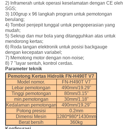
2) Inframerah untuk operasi keselamatan dengan CE oleh
SGS;
3) 100grup x 96 langkah program untuk pemotongan
berulang;
4) Tombol penjepit tunggal untuk pengoperasian yang
mudah;
5) Sekrup dan mur bola yang ditangguhkan atas untuk
mendorong kertas;
6) Roda tangan elektronik untuk posisi backgauge
dengan kecepatan variabel;
7) Memotong motor dengan non-noise;
8) 7 "layar sentuh, kontrol cerdas.
Parameter teknik
Pemotong Kertas Hidrolik FN-H490T V7
Model nomor.
FN-H490T V7
Lebar pemotongan
490mm/19.29"
Tinggi pemotongan
80mm/3.15"
min.pemotongan
30mm/1.18"
Kedalaman pemotongan
490mm/19.29"
Potong presisi
0.2mm
Dimensi Mesin
1280*980*1430mm
Berat bersih
360kg
Konfigurasi