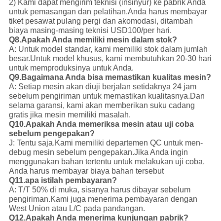
2) Kami dapat mengirim teknisi (insinyur) ke pabrik Anda
untuk pemasangan dan pelatihan.Anda harus membayar
tiket pesawat pulang pergi dan akomodasi, ditambah
biaya masing-masing teknisi USD100/per hari.
Q8.Apakah Anda memiliki mesin dalam stok?
A: Untuk model standar, kami memiliki stok dalam jumlah
besar.Untuk model khusus, kami membutuhkan 20-30 hari
untuk memproduksinya untuk Anda.
Q9.Bagaimana Anda bisa memastikan kualitas mesin?
A: Setiap mesin akan diuji berjalan setidaknya 24 jam
sebelum pengiriman untuk memastikan kualitasnya.Dan
selama garansi, kami akan memberikan suku cadang
gratis jika mesin memiliki masalah.
Q10.Apakah Anda memeriksa mesin atau uji coba
sebelum pengepakan?
J: Tentu saja.Kami memiliki departemen QC untuk men-
debug mesin sebelum pengepakan.Jika Anda ingin
menggunakan bahan tertentu untuk melakukan uji coba,
Anda harus membayar biaya bahan tersebut
Q11.apa istilah pembayaran?
A: T/T 50% di muka, sisanya harus dibayar sebelum
pengiriman.Kami juga menerima pembayaran dengan
West Union atau L/C pada pandangan.
Q12.Apakah Anda menerima kunjungan pabrik?