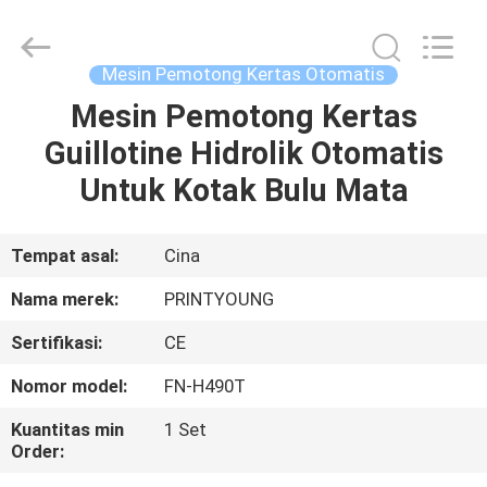
Shanghai
Printyoung
International
Industry
Co.,Ltd.
Mesin Pemotong Kertas Otomatis
All
Rights
Reserved.
Mesin Pemotong Kertas
RUMAH
Guillotine Hidrolik Otomatis
PRODUK
Untuk Kotak Bulu Mata
VIDEO
Tempat asal:
Cina
Nama merek:
PRINTYOUNG
TENTANG
Sertifikasi:
CE
KAMI
Nomor model:
FN-H490T
TUR
Kuantitas min
1 Set
Order:
PABRIK