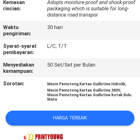
Kemasan
Adopts moisture-proof and shock-proof
rincian:
packaging which is suitable for long-
KONTROL
distance road transpor
KUALITAS
Waktu
30 hari
pengiriman:
HUBUNGI
Syarat-syarat
L/C, T/T
pembayaran:
KAMI
Menyediakan
50 Set/Set per Bulan
kemampuan:
PERMINTAAN
Sorotan:
,
PENAWARAN
Mesin Pemotong Kertas Guillotine Hidrolik
,
Mesin Pemotong Kertas Guillotine 380V
Mesin Pemotong Kertas Guillotine Kotak Bulu
Mata
SITEMAP
HARGA TERBAIK
PRIVACY
POLICY