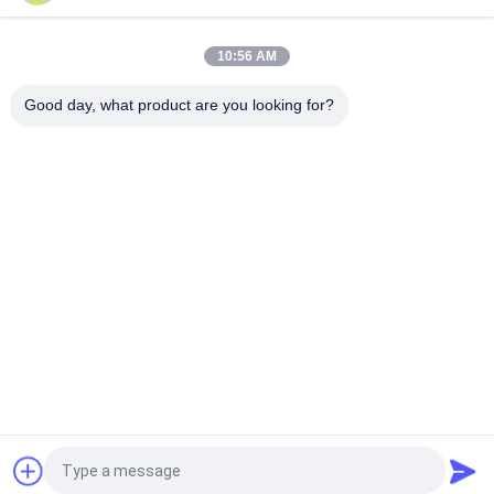
Mesin Hot Stamping dan Die Cutting TYMK dengan
Pengumpan Otomatis Seri ZS
10:56 AM
PRY-2000 Semi-Automatic Chain Feeder Rotary Paperboard
Die-Cutting Machine
Good day, what product are you looking for?
Bad Request
Semua
Film Mesin 
Mesin Gluer Folder
Laminating
Mesin Laminating 
Kertas Mesin 
Flute
Pemotong Mati
Paper Bag Membuat 
Mesin Pemotong 
Mesin
Kertas Otomatis
Buku Binding 
UV Coating Mesin
Machine
Quote request suatu