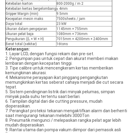
Ketebalan karton
800-2000g / m 2
Ketebalan kertas bergelombang
≤ 4mm
Gripper Margin (min)
9.5mm
Kecepatan mesin maks
7500sheets / jam
Daya total
23 kW
Ukuran dalam pengejaran
1145mm × 755mm
Ukuran pelat baja
1080mm × 736mm
Pengukuran ((L × W × H)
7015mm × 4200mm × 2400mm
Berat total (sekitar)
16tons
Keterangan:
1. Layar LCD, dengan fungsi rekam dan pre-set.
2. Pengumpan pas untuk cepat dan akurat memberi makan
lembaran dengan kecepatan tinggi.
3. Tipe calibre untuk mencengkeram kertas memberikan
kemungkinan akurasi.
4. Mekanisme perayapan ikat pinggang pengangkutan
memungkinkan kertas seberat cahaya menjadi die cut secara
tepat.
5. Sistem pendinginan listrik dari minyak pelumas, simpan
minyak pada suhu tertentu saat berlari.
6. Tampilan digital dari die cutting pressure, mudah
dioperasikan.
7. Perangkat proteksi tekanan mengaktifkan alarm dan berhenti
saat mengurangi tekanan melebihi 3000Ton
8. Pneumatik mengunci / melepaskan rangka pelat agar lebih
mudah dioperasikan.
9. Rantai utama dan pompa vakum diimpor dari pemasok asli