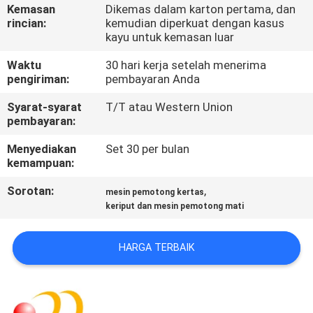
Kemasan
Dikemas dalam karton pertama, dan
rincian:
kemudian diperkuat dengan kasus
KONTROL
kayu untuk kemasan luar
KUALITAS
Waktu
30 hari kerja setelah menerima
pengiriman:
pembayaran Anda
HUBUNGI
Syarat-syarat
T/T atau Western Union
KAMI
pembayaran:
Menyediakan
Set 30 per bulan
kemampuan:
PERMINTAAN
PENAWARAN
Sorotan:
,
mesin pemotong kertas
keriput dan mesin pemotong mati
SITEMAP
HARGA TERBAIK
PRIVACY
POLICY