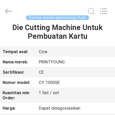
Shanghai
Printyoung
International
Industry
Co.,Ltd.
Kertas mesin pemotong mati
All
Rights
Reserved.
Die Cutting Machine Untuk
RUMAH
Pembuatan Kartu
PRODUK
Tempat asal:
Cina
VIDEO
Nama merek:
PRINTYOUNG
Sertifikasi:
CE
TENTANG
Nomor model:
CY-1050SE
KAMI
Kuantitas min
1 Set / set
Order:
TUR
Harga:
Dapat dinegosiasikan
PABRIK