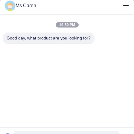
PRY-SC Semi Automatic 5 - 9
PRY-800S Semi Automatic Folder
Ms Caren
pcs/min Hardcover Book Case Maker
Notebook Hardcover Case Maker
Mesin
Mesin
Case Making Machine
Case Making Machine
May 16, 2024
March 15, 2024
10:50 PM
Good day, what product are you looking for?
00:42
00:46
PRY-C480 Semi Automatic Hard
PRY-520PB Mesin Pencukur dan
Leather Book Hard Cover Case
Pengikat Kawat Ganda Sling
Maker Mesin
Otomatis
Case Making Machine
Book Binding Machine
November 09, 2023
January 12, 2024
00:19
00:23
OPP Paper Belt Auto Bundling
Fm520c 25m/Min Pemanas Minyak
Mengikat Mesin Packing
Hidraulik Mesin Laminating Film